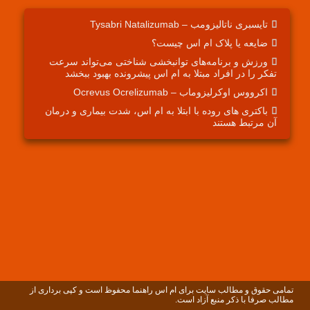
تایسبری ناتالیزومب – Tysabri Natalizumab
ضایعه یا پلاک ام اس چیست؟
ورزش و برنامه‌های توانبخشی شناختی می‌تواند سرعت
تفکر را در افراد مبتلا به ام اس پیشرونده بهبود ببخشد
اکرووس اوکرلیزوماب – Ocrevus Ocrelizumab
باکتری های روده با ابتلا به ام اس، شدت بیماری و درمان
آن مرتبط هستند
مامی حقوق و مطالب سایت برای ام اس راهنما محفوظ است و کپی برداری از
طالب صرفا با ذکر منبع آزاد است.