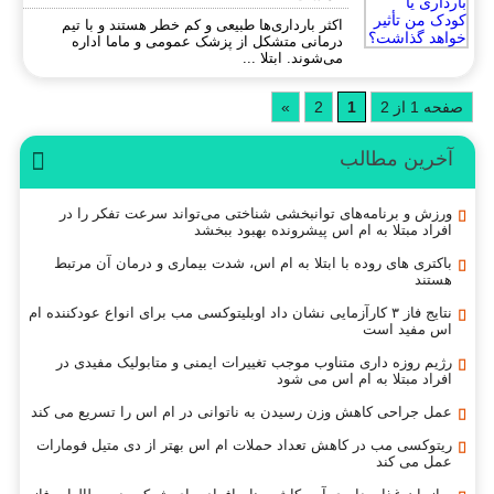
اکثر بارداری‌ها طبیعی و کم خطر هستند و با تیم
درمانی متشکل از پزشک عمومی و ماما اداره
می‌شوند. ابتلا ...
فحه 1 از 2
1
2
»
آخرین مطالب
ورزش و برنامه‌های توانبخشی شناختی می‌تواند سرعت تفکر را در
افراد مبتلا به ام اس پیشرونده بهبود ببخشد
باکتری های روده با ابتلا به ام اس، شدت بیماری و درمان آن مرتبط
هستند
نتایج فاز ۳ کارآزمایی نشان داد اوبلیتوکسی مب برای انواع عودکننده ام
اس مفید است
رژیم روزه داری متناوب موجب تغییرات ایمنی و متابولیک مفیدی در
افراد مبتلا به ام اس می شود
عمل جراحی کاهش وزن رسیدن به ناتوانی در ام اس را تسریع می کند
ریتوکسی مب در کاهش تعداد حملات ام اس بهتر از دی متیل فومارات
عمل می کند