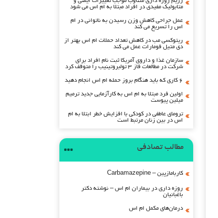
رژیم روزه داری متناوب موجب تغییرات ایمنی و
متابولیک مفیدی در افراد مبتلا به ام اس می شود
عمل جراحی کاهش وزن رسیدن به ناتوانی در ام
اس را تسریع می کند
ریتوکسی مب در کاهش تعداد حملات ام اس بهتر از
دی متیل فومارات عمل می کند
سازمان غذا و داروی آمریکا ثبت نام افراد برای
شرکت در مطالعات فاز ۳ تولبروتینیب را متوقف کرد
۶ کاری که باید هنگام بروز حمله ام اس انجام دهید
اولین فرد مبتلا به ام اس به کارآزمایی جدید ترمیم
میلین پیوست
ترومای عاطفی در کودکی با افزایش خطر ابتلا به ام
اس در بین زنان مرتبط است
مطالب تصادفی
کاربامازپین – Carbamazepine
روزه داری در بیماران ام اس – نوشته دکتر
باغبانیان
درمان‌های مکمل ام اس