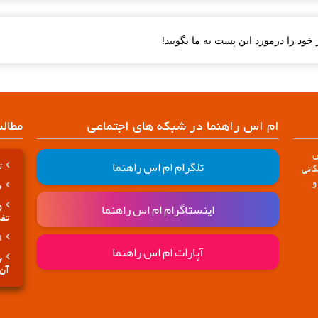
خود را درمورد این پست به ما بگویید!
ام اس راهنما در شبکه های اجتماعی
مطال
س
تلگرام ام اس راهنما
تا
انی
و
ض
اینستاگرام ام اس راهنما
و
تفک
ا
آپارات ام اس راهنما
ب
آن 