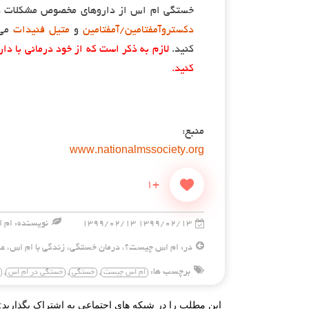
خستگی ام اس از داروهای مخصوص مشکلات دیگ
دکستروآمفتامین/آمفتامین
و
متیل فنیدات
می‌
کنید.
لازم به ذکر است که از خود درمانی با د
کنید.
منبع:
www.nationalmssociety.org
+1
۱۳۹۹/۰۲/۱۳ ۱۳۹۹/۰۲/۱۳
نویسنده: ام ا
در:
ام اس چیست؟
،
درمان خستگی
،
زندگی با ام اس
،
عل
برچسب ها:
,
,
,
ام اس چیست
خستگی
خستگی در ام اس
این مطلب را در شبکه های اجتماعی به اشتراک بگذارید: