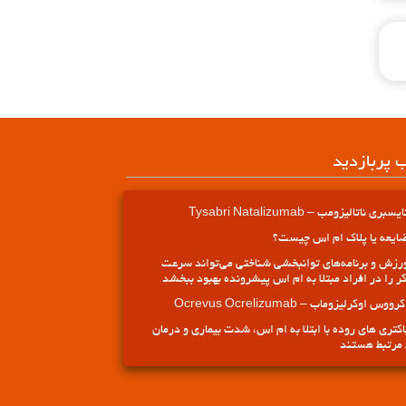
ب پربازدید
یسبری ناتالیزومب – Tysabri Natalizumab
ایعه یا پلاک ام اس چیست؟
رزش و برنامه‌های توانبخشی شناختی می‌تواند سرعت
ر را در افراد مبتلا به ام اس پیشرونده بهبود ببخشد
کرووس اوکرلیزوماب – Ocrevus Ocrelizumab
اکتری های روده با ابتلا به ام اس، شدت بیماری و درمان
مرتبط هستند