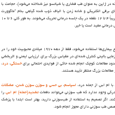
ه در ژاپن به عنوان طب فشاری یا شیاتسو نیز شناخته می‌شود)، حجامت با
ای برقی الکتریکی و شانه زدن با الیاف ذوب شده گیاهی بنام “ماگوورت
آسیا”. از حدود ۴۰۰ نقطه طب سوزنی روی بدن، تقریباً ۴ تا ۱۲ نقطه در یک جلسه درمانی تحریک می‌شوند. به طور کلی ۶ تا ۱۰
درمانی مفید است یا خیر.
در حالی که طب‌سوزنی قرن‌هاست برای درمان انواع بیماری‌ها استفاده می‌شود، فقط از دهه ۱۹۷۰ میلادی محبوبیت خود را در
زمایی بالینی کنترل شده‌ای در مقیاس بزرگ برای ارزیابی ایمنی و اثربخشی
د مطالعات کوچک انجام شده حاکی از فوایدی احتمالی برای
خستگی
،
درد
،
 مطالعات بزرگ منتظر تأیید هستند.
با ام اس از جمله درد،
اسپاسم
،
بی حسی و سوزن سوزن شدن
،
مشکلات
درکی وجود ندارد که طب سوزنی می‌تواند دفعات
تشدید(حمله) ام اس
را
ند. اگر تصمیم به استفاده از طب‌سوزنی دارید، بهتر است ابتدا با پزشک
صص طب سوزنی دارای مجوز انجام شود.