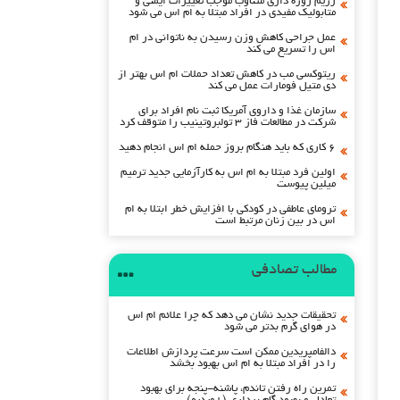
رژیم روزه داری متناوب موجب تغییرات ایمنی و
متابولیک مفیدی در افراد مبتلا به ام اس می شود
عمل جراحی کاهش وزن رسیدن به ناتوانی در ام
اس را تسریع می کند
ریتوکسی مب در کاهش تعداد حملات ام اس بهتر از
دی متیل فومارات عمل می کند
سازمان غذا و داروی آمریکا ثبت نام افراد برای
شرکت در مطالعات فاز ۳ تولبروتینیب را متوقف کرد
۶ کاری که باید هنگام بروز حمله ام اس انجام دهید
اولین فرد مبتلا به ام اس به کارآزمایی جدید ترمیم
میلین پیوست
ترومای عاطفی در کودکی با افزایش خطر ابتلا به ام
اس در بین زنان مرتبط است
مطالب تصادفی
تحقیقات جدید نشان می دهد که چرا علائم ام اس
در هوای گرم بدتر می شود
دالفامپریدین ممکن است سرعت پردازش اطلاعات
را در افراد مبتلا به ام اس بهبود بخشد
تمرین راه رفتن تاندم، پاشنه-پنجه برای بهبود