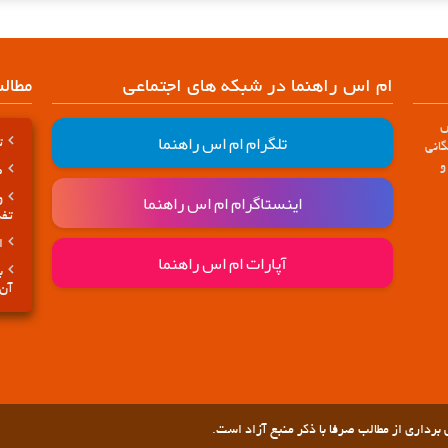
ام اس راهنما در شبکه های اجتماعی
مطال
س
تلگرام ام اس راهنما
تا
انی
و
ض
اینستاگرام ام اس راهنما
و
تفک
ا
آپارات ام اس راهنما
ب
آن 
رداری از مطالب صرفا با ذکر منبع آزاد است.