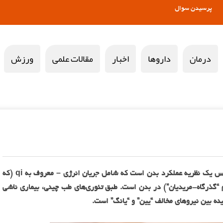
پرسیدن سوال
درمان
داروها
اخبار
مقالات علمی
ورزش
طب سوزنی، که نوعی طب سنتی چینی است، براساس یک نظریه عملکرد بدن است که شامل جریان انرژی – معروف به qi (که
د) – از طریق ۱۴ مسیر (به نام “گذرگاه-مریدیان”) در بدن است. طبق تئوری‌های طب چینی، بیماری ناشی
ینه بین نیروهای مخالف “یین” و “یانگ” است.