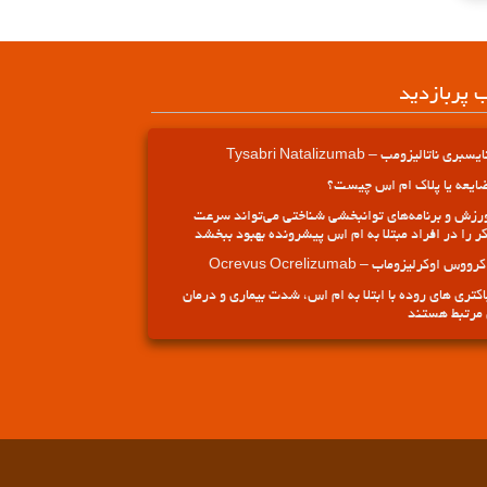
ب پربازدید
یسبری ناتالیزومب – Tysabri Natalizumab
ایعه یا پلاک ام اس چیست؟
رزش و برنامه‌های توانبخشی شناختی می‌تواند سرعت
ر را در افراد مبتلا به ام اس پیشرونده بهبود ببخشد
کرووس اوکرلیزوماب – Ocrevus Ocrelizumab
اکتری های روده با ابتلا به ام اس، شدت بیماری و درمان
مرتبط هستند