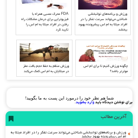
ورزش و برنامه‌های توانبخشی
FDA محرک عصبی همراه با
شناختی می‌تواند سرعت تفکر را در
فیزیوتراپی برای درمان مشکلات راه
افراد مبتلا به ام اس پیشرونده بهبود
رفتن در افراد مبتلا به ام اس را
ببخشد
تایید کرد
چگونه ورزش کنیم تا برای ام اس
ورزش منظم به حفظ حجم بافت مغز
موثرتر باشد؟
در مبتلایان به ام اس کمک می‌کند
شما هم نظر خود را درمورد این پست به ما بگویید!
برای نوشتن دیدگاه باید
وارد بشوید
.
آخرین مطالب
ورزش و برنامه‌های توانبخشی شناختی می‌تواند سرعت تفکر را در افراد مبتلا به
ام اس پیشرونده بهبود ببخشد