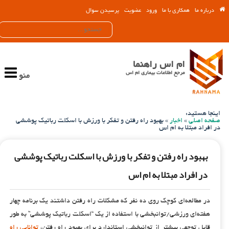
درباره ما
همکاری با ما
ورود
عضویت
پرسیدن سوال
ام اس راهنما
مرجع اطلاعات بیماری ام اس
منو
اینجا هستید:
صفحه اصلی
»
اخبار
»
بهبود راه رفتن و تفکر با ورزش با اسکلت رباتیک پوششی
در افراد مبتلا به ام اس
بهبود راه رفتن و تفکر با ورزش با اسکلت رباتیک پوششی
در افراد مبتلا به ام اس
در مطالعه‌ای کوچک روی ده نفر که مشکلات راه رفتن داشتند یک برنامه چهار
هفته‌ای ورزشی/توانبخشی با استفاده از یک “اسکلت رباتیک پوششی” به طور
قابل توجهی بیشتر از توانبخشی استاندارد برای بهبود راه رفتن،
توانایی راه