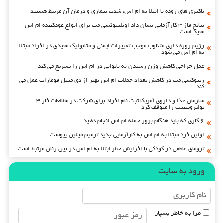
باکتری های روده با ابتلا به ام اس، شدت بیماری و درمان آن مرتبط هستند
نتایج فاز ۳ کارآزمایی نشان داد اوبلیتوکسی مب برای انواع عودکننده ام اس
مفید است
رژیم روزه داری متناوب موجب تغییرات ایمنی و متابولیک مفیدی در افراد مبتلا
به ام اس می شود
عمل جراحی کاهش وزن رسیدن به ناتوانی در ام اس را تسریع می کند
ریتوکسی مب در کاهش تعداد حملات ام اس بهتر از دی متیل فومارات عمل می
کند
سازمان غذا و داروی آمریکا ثبت نام افراد برای شرکت در مطالعات فاز ۳
تولبروتینیب را متوقف کرد
۶ کاری که باید هنگام بروز حمله ام اس انجام دهید
اولین فرد مبتلا به ام اس به کارآزمایی جدید ترمیم میلین پیوست
ترومای عاطفی در کودکی با افزایش خطر ابتلا به ام اس در بین زنان مرتبط است
ورود به سایت
مرا به خاطر بسپار