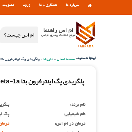
درباره ما
همکاری با ما
ورود
عضویت
ام اس راهنما
ام اس چیست؟
مرجع اطلاعات بیماری ام اس
اینجا هستید:
صفحه اصلی
»
داروها
»
پلگریدی پگ اینترفرون بتا Plegridy Peginterferon beta-1a
پلگریدی پگ اینترفرون بتا Plegridy Peginterferon beta-1a
نام برند:
پلگری
نام شیمیایی:
پگ این
درمان در ام اس:
درمان