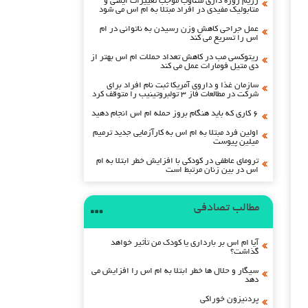
رژیم روزه داری متناوب موجب تغییرات ایمنی و
متابولیک مفیدی در افراد مبتلا به ام اس می شود
عمل جراحی کاهش وزن رسیدن به ناتوانی در ام
اس را تسریع می کند
ریتوکسی مب در کاهش تعداد حملات ام اس بهتر از
دی متیل فومارات عمل می کند
سازمان غذا و داروی آمریکا ثبت نام افراد برای
شرکت در مطالعات فاز ۳ تولبروتینیب را متوقف کرد
۶ کاری که باید هنگام بروز حمله ام اس انجام دهید
اولین فرد مبتلا به ام اس به کارآزمایی جدید ترمیم
میلین پیوست
ترومای عاطفی در کودکی با افزایش خطر ابتلا به ام
اس در بین زنان مرتبط است
مطالب تصادفی
آیا ام اس بر بارداری یا کودک من تأثیر خواهد
گذاشت؟
سیگار و حلال ها خطر ابتلا به ام اس را افزایش می
دهد
پردنیزون خوراکی