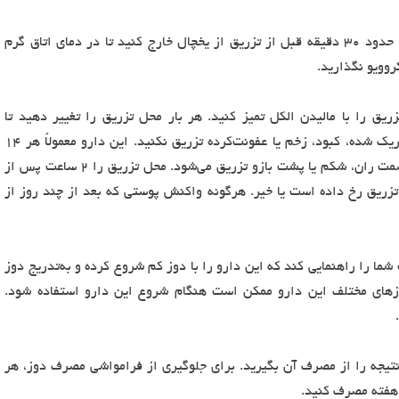
اگر این دارو در یخچال نگهداری می‌شود، دارو را حدود ۳۰ دقیقه قبل از تزریق از یخچال خارج کنید تا در دمای اتاق گرم
روویو نگذارید.
یق را با مالیدن الکل تمیز کنید. هر بار محل تزریق را تغییر دهید تا
آسیب‌دیدگی زیر پوست کاهش یابد. به پوست تحریک شده، کبود، زخم یا عفونت‌کرده تزریق نکنید. این دارو معمولاً هر ۱۴
روز یک‌بار به زیر پوست (تزریق زیر جلدی) در قسمت ران، شکم یا پشت بازو تزریق می‌شود. محل تزریق را ۲ ساعت پس از
تزریق رخ داده است یا خیر. هرگونه واکنش پوستی که بعد از چند روز از
را راهنمایی کند که این دارو را با دوز کم شروع کرده و به‌تدریج دوز
زهای مختلف این دارو ممکن است هنگام شروع این دارو استفاده شود.
ن نتیجه را از مصرف آن بگیرید. برای جلوگیری از فرامواشی مصرف دوز، هر
هفته مصرف کنید.