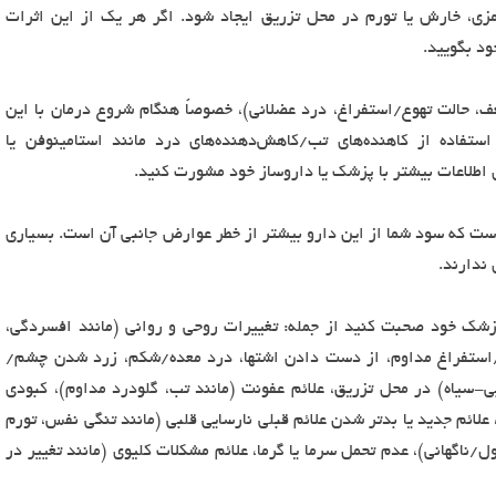
ی، خارش یا تورم در محل تزریق ایجاد شود. اگر هر یک از این اثرات
ود بگویید.
ضعف، حالت تهوع/استفراغ، درد عضلانی)، خصوصاً هنگام شروع درمان با این
ستفاده از کاهنده‌های تب/کاهش‌دهنده‌های درد مانند استامینوفن یا
اطلاعات بیشتر با پزشک یا داروساز خود مشورت کنید.
ت که سود شما از این دارو بیشتر از خطر عوارض جانبی آن است. بسیاری
 ندارند.
زشک خود صحبت کنید از جمله: تغییرات روحی و روانی (مانند افسردگی،
ع/استفراغ مداوم، از دست دادن اشتها، درد معده/شکم، زرد شدن چشم/
ی-سیاه) در محل تزریق، علائم عفونت (مانند تب، گلودرد مداوم)، کبودی
ائم جدید یا بدتر شدن علائم قبلی نارسایی قلبی (مانند تنگی نفس، تورم
ناگهانی)، عدم تحمل سرما یا گرما، علائم مشکلات کلیوی (مانند تغییر در