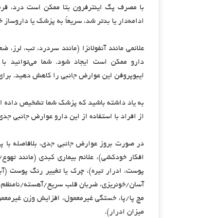
با مصرف پگ اینترفرون بتا ممکن است درد، قرمز
ادامه‌دار یا بدتر شد، سریعاً به پزشک یا داروساز خ
علائمی مانند آنفولانزا (مانند سردرد، تب، لرز، 
دارو ممکن است ایجاد شود. شما می‌توانید با ا
ایبوپروفن این عوارض جانبی را کاهش دهید. برای 
به یاد داشته باشید که پزشک شما تشخیص داده اس
از افراد با استفاده از این دارو عوارض جانبی جدی
در صورت بروز عوارض جانبی جدی، بلافاصله با پ
افکار خودکشی)، علائم بیماری کبدی (مانند تهو
پوست، ادرار تیره)، چرک یا تغییر رنگ پوست (آب
آسان/خونریزی، ضربان قلب سریع/آهسته/نامنظم، عل
مچ پا/پا، خستگی غیرمعمول، افزایش وزن غیرمعمول/
میزان ادرار).