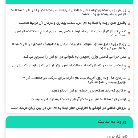
ورزش و برنامه‌های توانبخشی شناختی می‌تواند سرعت تفکر را در افراد مبتلا به
ام اس پیشرونده بهبود ببخشد
باکتری های روده با ابتلا به ام اس، شدت بیماری و درمان آن مرتبط هستند
نتایج فاز ۳ کارآزمایی نشان داد اوبلیتوکسی مب برای انواع عودکننده ام اس
مفید است
رژیم روزه داری متناوب موجب تغییرات ایمنی و متابولیک مفیدی در افراد مبتلا
به ام اس می شود
عمل جراحی کاهش وزن رسیدن به ناتوانی در ام اس را تسریع می کند
ریتوکسی مب در کاهش تعداد حملات ام اس بهتر از دی متیل فومارات عمل می
کند
سازمان غذا و داروی آمریکا ثبت نام افراد برای شرکت در مطالعات فاز ۳
تولبروتینیب را متوقف کرد
۶ کاری که باید هنگام بروز حمله ام اس انجام دهید
اولین فرد مبتلا به ام اس به کارآزمایی جدید ترمیم میلین پیوست
ترومای عاطفی در کودکی با افزایش خطر ابتلا به ام اس در بین زنان مرتبط است
ورود به سایت