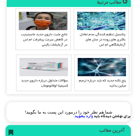
مطالب مرتبط
پتانسیل تنظیم کنندگی عدم تعادل
نتایج مثبت داروی جدید ماسیتینیب
باکتری های روده در مدل های
در کاهش سرعت پیشرفت ام اس
آزمایشگاهی ام اس
در آزمایشات بالینی
پنج نکته جدید که باید درباره ترمیم
سؤالات متداول درباره داروی جدید
میلین بدانید
کسیمپتا اوفاتوموماب
شما هم نظر خود را درمورد این پست به ما بگویید!
برای نوشتن دیدگاه باید
وارد بشوید
.
آخرین مطالب