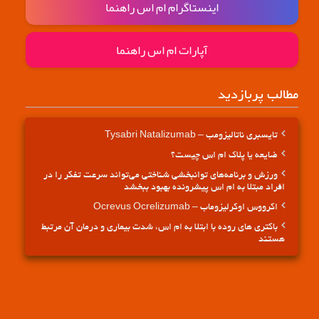
اینستاگرام ام اس راهنما
آپارات ام اس راهنما
مطالب پربازدید
تایسبری ناتالیزومب – Tysabri Natalizumab
ضایعه یا پلاک ام اس چیست؟
ورزش و برنامه‌های توانبخشی شناختی می‌تواند سرعت تفکر را در
افراد مبتلا به ام اس پیشرونده بهبود ببخشد
اکرووس اوکرلیزوماب – Ocrevus Ocrelizumab
باکتری های روده با ابتلا به ام اس، شدت بیماری و درمان آن مرتبط
هستند