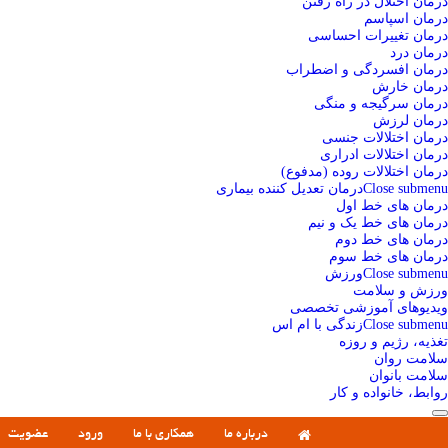
درمان اختلال در راه رفتن
درمان اسپاسم
درمان تغییرات احساسی
درمان درد
درمان افسردگی و اضطراب
درمان خارش
درمان سرگیجه و منگی
درمان لرزش
درمان اختلالات جنسی
درمان اختلالات ادراری
درمان اختلالات روده (مدفوع)
Close submenu
درمان تعدیل کننده بیماری
درمان های خط اول
درمان های خط یک و نیم
درمان های خط دوم
درمان های خط سوم
Close submenu
ورزش
ورزش و سلامت
ویدیوهای آموزشی تخصصی
Close submenu
زندگی با ام اس
تغذیه، رژیم و روزه
سلامت روان
سلامت بانوان
روابط، خانواده و کار
درباره ما
همکاری با ما
ورود
عضویت