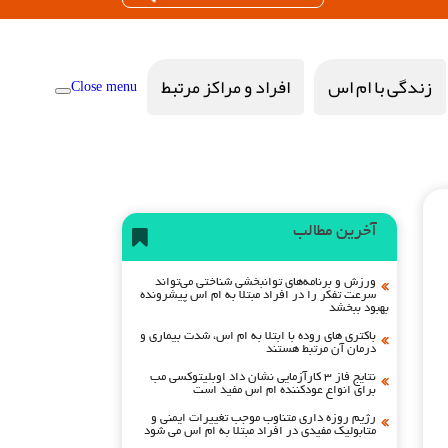
زندگی با ام اس
افراد و مراکز مرتبط
Close menu
آخرین مطالب
ورزش و برنامه‌های توانبخشی شناختی می‌تواند
سرعت تفکر را در افراد مبتلا به ام اس پیشرونده
بهبود ببخشد
باکتری های روده با ابتلا به ام اس، شدت بیماری و
درمان آن مرتبط هستند
نتایج فاز ۳ کارآزمایی نشان داد اوبلیتوکسی مب
برای انواع عودکننده ام اس مفید است
رژیم روزه داری متناوب موجب تغییرات ایمنی و
متابولیک مفیدی در افراد مبتلا به ام اس می شود