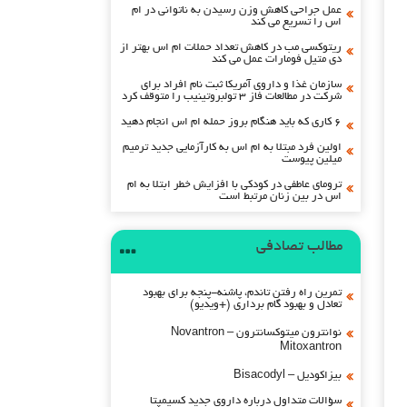
عمل جراحی کاهش وزن رسیدن به ناتوانی در ام
اس را تسریع می کند
ریتوکسی مب در کاهش تعداد حملات ام اس بهتر از
دی متیل فومارات عمل می کند
سازمان غذا و داروی آمریکا ثبت نام افراد برای
شرکت در مطالعات فاز ۳ تولبروتینیب را متوقف کرد
۶ کاری که باید هنگام بروز حمله ام اس انجام دهید
اولین فرد مبتلا به ام اس به کارآزمایی جدید ترمیم
میلین پیوست
ترومای عاطفی در کودکی با افزایش خطر ابتلا به ام
اس در بین زنان مرتبط است
مطالب تصادفی
تمرین راه رفتن تاندم، پاشنه-پنجه برای بهبود
تعادل و بهبود گام برداری (+ویدیو)
نوانترون میتوکسانترون – Novantron
Mitoxantron
بیزاکودیل – Bisacodyl
سؤالات متداول درباره داروی جدید کسیمپتا