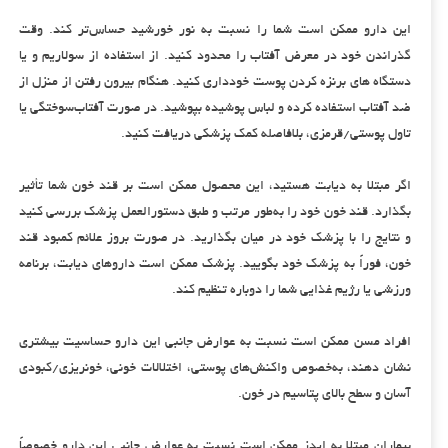
این دارو ممکن است شما را نسبت به نور خورشید حساس‌تر کند. وقت
گذراندن خود در معرض آفتاب را محدود کنید. از استفاده از سولاریم و یا
دستگاه های برنزه کردن پوست خودداری کنید. هنگام بیرون رفتن از منزل از
ضد آفتاب استفاده کرده و لباس پوشیده بپوشید. در صورت آفتاب‌سوختگی یا
تاول پوستی/قرمزی، بلافاصله کمک پزشکی دریافت کنید.
اگر مبتلا به دیابت هستید، این محصول ممکن است بر قند خون شما تأثیر
بگذارد. قند خون خود را به‌طور مرتب و طبق دستورالعمل پزشک بررسی کنید
و نتایج را با پزشک خود در میان بگذارید. در صورت بروز علائم کمبود قند
خون، فوراً به پزشک خود بگویید. پزشک ممکن است داروهای دیابت، برنامه
ورزشی یا رژیم غذایی شما را دوباره تنظیم کند.
افراد مسن ممکن است نسبت به عوارض جانبی این دارو حساسیت بیشتری
نشان دهند، به‌خصوص واکنش‌های پوستی، اختلالات خونی، خونریزی/کبودی
آسان و سطح بالای پتاسیم در خون.
بیماران مبتلا به ایدز ممکن است نسبت به عوارض جانبی این دارو خصوصاً