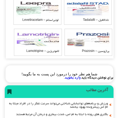
تادالافیل – Tadalafil
لوتیراستام – Levetiracetam
پرازوسین – Prazosin
لاموتریژین – Lamotrigine
شما هم نظر خود را درمورد این پست به ما بگویید!
برای نوشتن دیدگاه باید
وارد بشوید
.
آخرین مطالب
ورزش و برنامه‌های توانبخشی شناختی می‌تواند سرعت تفکر را در افراد مبتلا به
ام اس پیشرونده بهبود ببخشد
باکتری های روده با ابتلا به ام اس، شدت بیماری و درمان آن مرتبط هستند