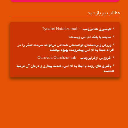
مطالب پربازدید
تایسبری ناتالیزومب – Tysabri Natalizumab
ضایعه یا پلاک ام اس چیست؟
ورزش و برنامه‌های توانبخشی شناختی می‌تواند سرعت تفکر را در
افراد مبتلا به ام اس پیشرونده بهبود ببخشد
اکرووس اوکرلیزوماب – Ocrevus Ocrelizumab
باکتری های روده با ابتلا به ام اس، شدت بیماری و درمان آن مرتبط
هستند