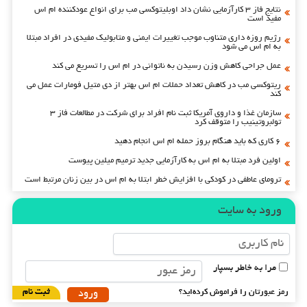
نتایج فاز ۳ کارآزمایی نشان داد اوبلیتوکسی مب برای انواع عودکننده ام اس
مفید است
رژیم روزه داری متناوب موجب تغییرات ایمنی و متابولیک مفیدی در افراد مبتلا
به ام اس می شود
عمل جراحی کاهش وزن رسیدن به ناتوانی در ام اس را تسریع می کند
ریتوکسی مب در کاهش تعداد حملات ام اس بهتر از دی متیل فومارات عمل می
کند
سازمان غذا و داروی آمریکا ثبت نام افراد برای شرکت در مطالعات فاز ۳
تولبروتینیب را متوقف کرد
۶ کاری که باید هنگام بروز حمله ام اس انجام دهید
اولین فرد مبتلا به ام اس به کارآزمایی جدید ترمیم میلین پیوست
ترومای عاطفی در کودکی با افزایش خطر ابتلا به ام اس در بین زنان مرتبط است
ورود به سایت
مرا به خاطر بسپار
رمز عبورتان را فراموش کرده‌اید؟
ثبت نام