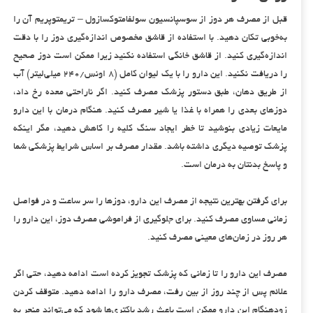
قبل از مصرف هر دوز از سوسپانسیون سولفامتوکسازول – تریمتوپریم آن را
به‌خوبی تکان دهید. با استفاده از قاشق مخصوص اندازه‌گیری دوز را با دقت
اندازه‌گیری کنید. از قاشق خانگی استفاده نکنید زیرا ممکن است دوز صحیح
را دریافت نکنید. این دارو را با یک لیوان کامل (۸ اونس/۲۴۰ میلی‌لیتر) آب
از طریق دهان، طبق دستور پزشک مصرف کنید. اگر ناراحتی معده رخ داد،
دوزهای بعدی را همراه با غذا یا شیر مصرف کنید. هنگام درمان با این دارو
مایعات زیادی بنوشید تا خطر ایجاد سنگ کلیه را کاهش دهید، مگر اینکه
پزشک توصیه دیگری داشته باشد. مقدار مصرف بر اساس شرایط پزشکی شما
و پاسخ بدنتان به درمان است.
برای گرفتن بهترین نتیجه از مصرف این دارو، دوزها را سر ساعت و در فواصل
زمانی مساوی مصرف کنید. برای جلوگیری از فراموشی مصرف دوز، این دارو را
هر روز در زمان‌های معینی مصرف کنید.
مصرف این دارو را تا زمانی که پزشک تجویز کرده است ادامه دهید، حتی اگر
علائم پس از چند روز از بین رفت، مصرف دارو را ادامه دهید. متوقف کردن
زودهنگام این دارو ممکن است باعث رشد باکتری‌ها شود که می‌تواند منجر به