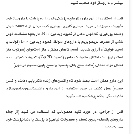
بیشتر با داروساز خود صحبت کنید.
قبل از استفاده از این دارو، تاریخچه پزشکی خود را به پزشک یا داروساز خود
بگویید، به‌ویژه در مورد: بیماری کلیوی، بیماری کبد، برخی از اختلالات خونی
(مانند پورفیری، کم‌خونی ناشی از کمبود ویتامین B12، تاریخچه مشکلات خونی
ناشی از مصرف تریمتوپریم یا داروهای سولفا، کمبود ویتامین B12 (فولات یا
اسید فولیک)، آلرژی شدید، آسم، کاهش عملکرد مغز استخوان (سرکوب مغز
استخوان)، یک اختلال متابولیک خاص (کمبود G6PD)، تیروئید کم‌کار، عدم
تعادل مواد معدنی (مانند سطح بالای پتاسیم یا سطح پایین سدیم در خون).
این دارو ممکن است باعث شود که واکسن‌های زنده باکتریایی (مانند واکسن
حصبه) عمل نکند. در حین استفاده از این دارو واکسیناسیون/ایمن‌سازی
نکنید، مگر اینکه پزشک به شما بگوید.
قبل از جراحی، در مورد کلیه محصولاتی که استفاده می کنید (از جمله
داروهای بانسخه/بدون نسخه و محصولات گیاهی) با پزشک یا دندانپزشک خود
صحبت کنید.