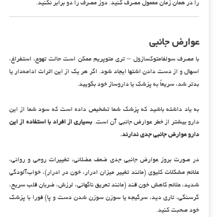
را در همان زمان معمول مصرف کنید. دوز مصرف را دو برابر نکنید.
عوارض جانبی
با مصرف سولفامتوکسازول – تری متوپریم ممکن است حالت تهوع، استفراغ،
اسهال و از دست دادن اشتها ایجاد شود. اگر هر یک از این اثرات ادامه‌دار یا
بدتر شد، سریعاً به پزشک یا داروساز خود بگویید.
به یاد داشته باشید که پزشک شما تشخیص داده است که سود شما از این
دارو بیشتر از خطر عوارض جانبی آن است.
بسیاری از افراد با استفاده از این
دارو عوارض جانبی جدی ندارند.
در صورت بروز عوارض جانبی جدی ضعف عضلانی، تغییرات روحی و روانی،
علائم مشکلات کلیوی (مانند تغییر میزان ادرار، خون در ادرار)، خواب‌آلودگی
شدید، علائم کاهش خون قند (مانند تعریق ناگهانی، لرزش، ضربان قلب سریع،
گرسنگی، تاری دید، سرگیجه یا سوزن سوزن شدن دست و پا) فورا با پزشک
خود صحبت کنید.