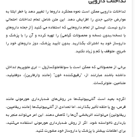
تداخلات دارویی
تداخلات دارویی ممکن است نحوه عملکرد داروها را تغییر دهد یا خطر ابتلا به
عوارض جانبی جدی را افزایش دهد. این متن شامل تمام تداخلات احتمالی
دارو نیست. لیستی از تمام داروهایی که استفاده می کنید (از جمله داروهای
با نسخه/بدون نسخه و محصولات گیاهی) را تهیه کرده و آن را با پزشک و
داروساز خود به اشتراک بگذارید. بدون تأیید پزشک، دوز داروهای خود را
شروع، متوقف یا کم و زیاد نکنید.
برخی از محصولاتی که ممکن است با سولفامتوکسازول – تری متوپریم تداخل
داشته باشند عبارتند از: “رقیق‌کننده خون” (مانند وارفارین)، دوفتیلید،
متنامین، متوترکسات.
اگرچه بعید است آنتی‌بیوتیک‌ها در روش‌های ضدبارداری هورمونی مانند
قرص، پچ یا حلقه تأثیر بگذارند، اما تعدادی از آنتی‌بیوتیک‌ها (مانند ریفامپین،
ریفابوتین) می‌توانند اثربخشی آن‌ها را کاهش دهند. این امر می‌تواند منجر به
بارداری ناخواسته شود. اگر از روش ضدبارداری هورمونی استفاده می‌کنید،
برای اطلاعات بیشتر با پزشک یا داروساز خود مشورت کنید.