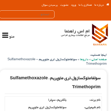
درباره ما
همکاری با ما
ورود
عضویت
پرسیدن سوال
ام اس راهنما
مرجع اطلاعات بیماری ام اس
منو
اینجا هستید:
صفحه اصلی
»
داروها
»
سولفامتوکسازول تری متوپریم – Sulfamethoxazole
Trimethoprim
سولفامتوکسازول تری متوپریم – Sulfamethoxazole
Trimethoprim
نام برند:
باکتریم، سپترا
نام شیمیایی:
سولفامتوکسازول تری متوپریم