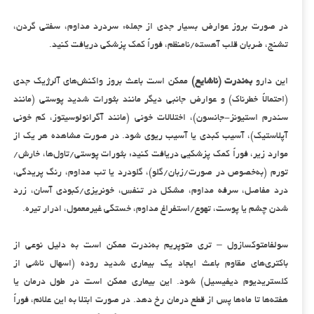
در صورت بروز عوارض بسیار جدی از جمله: سردرد مداوم، سفتی گردن،
تشنج، ضربان قلب آهسته/نامنظم، فوراً کمک پزشکی دریافت کنید.
این دارو
به‌ندرت (ناشایع)
ممکن است باعث بروز واکنش‌های آلرژیک جدی
(احتمالاً خطرناک) و عوارض جانبی دیگر مانند بثورات شدید پوستی (مانند
سندرم استیونز-جانسون)، اختلالات خونی (مانند آگرانولوسیتوز، کم خونی
آپلاستیک)، آسیب کبدی یا آسیب ریوی شود. در صورت مشاهده هر یک از
موارد زیر، فوراً کمک پزشکیی دریافت کنید: بثورات پوستی/تاول‌ها، خارش/
تورم (به‌خصوص در صورت/زبان/گلو)، گلودرد یا تب مداوم، رنگ پریدگی،
درد مفاصل، سرفه مداوم، مشکل در تنفس، خونریزی/کبودی آسان، زرد
شدن چشم یا پوست، تهوع/استفراغ مداوم، خستگی غیرمعمول، ادرار تیره.
سولفامتوکسازول – تری متوپریم به‌ندرت ممکن است به دلیل نوعی از
باکتری‌های مقاوم باعث ایجاد یک بیماری شدید روده (اسهال ناشی از
کلستریدیوم دیفیسیل) شود. این بیماری ممکن است در طول درمان یا
هفته‌ها تا ماه‌ها پس از قطع درمان رخ دهد. در صورت ابتلا به این علائم، فوراً