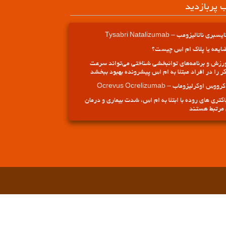
ب پربازدید
یسبری ناتالیزومب – Tysabri Natalizumab
ایعه یا پلاک ام اس چیست؟
رزش و برنامه‌های توانبخشی شناختی می‌تواند سرعت
ر را در افراد مبتلا به ام اس پیشرونده بهبود ببخشد
کرووس اوکرلیزوماب – Ocrevus Ocrelizumab
اکتری های روده با ابتلا به ام اس، شدت بیماری و درمان
مرتبط هستند