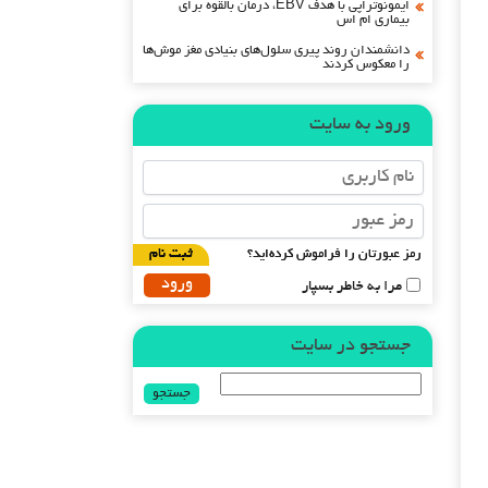
ایمونوتراپی با هدف EBV، درمان بالقوه برای
بیماری ام اس
دانشمندان روند پیری سلول‌های بنیادی مغز موش‌ها
را معکوس کردند
ورود به سایت
رمز عبورتان را فراموش کرده‌اید؟
ثبت نام
مرا به خاطر بسپار
جستجو در سایت
جستجو
برای: