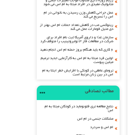
رژیم روزه داری متناوب موجب تغییرات ایمنی و
متابولیک مفیدی در افراد مبتلا به ام اس می شود
عمل جراحی کاهش وزن رسیدن به ناتوانی در ام
اس را تسریع می کند
ریتوکسی مب در کاهش تعداد حملات ام اس بهتر از
دی متیل فومارات عمل می کند
سازمان غذا و داروی آمریکا ثبت نام افراد برای
شرکت در مطالعات فاز ۳ تولبروتینیب را متوقف کرد
۶ کاری که باید هنگام بروز حمله ام اس انجام دهید
اولین فرد مبتلا به ام اس به کارآزمایی جدید ترمیم
میلین پیوست
ترومای عاطفی در کودکی با افزایش خطر ابتلا به ام
اس در بین زنان مرتبط است
مطالب تصادفی
نتایج مطالعه تری فلونوماید در کودکان مبتلا به ام
اس
مشکلات جنسی در ام اس
ام اس و سردرد