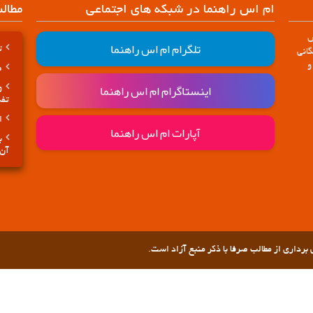
ام اس راهنما در شبکه های اجتماعی
مطال
س
تلگرام ام اس راهنما
تا
انی
و
ض
اینستاگرام ام اس راهنما
و
تفک
ا
آپارات ام اس راهنما
ب
آن 
رداری از مطالب صرفا با ذکر منبع آزاد است.