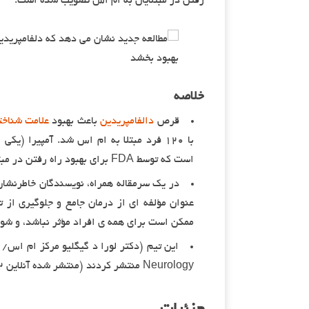
رفتن در مبتلایان به ام اس تصویب شده است.
خلاصه
قرص
دالفامپریدین
باعث بهبود
علامت شناخت
با ۱۲۰ فرد مبتلا به ام اس شد. آمپیرا (ی
است که توسط FDA برای بهبود راه رفتن در مبتلایان به ام اس تصویب شده است.
در یک سرمقاله همراه، نویسندگان خاطرنشان
عنوان مؤلفه ای از درمان جامع و جلوگیری از 
ممکن است برای همه ی افراد مؤثر نباشد، و شو
این تیم (دکتر لورا د گیگلیو مرکز ام اس/ ب
Neurology منتشر کردند (منتشر شده آنلاین ۲۲ ژوئیه ۲۰۱۹).