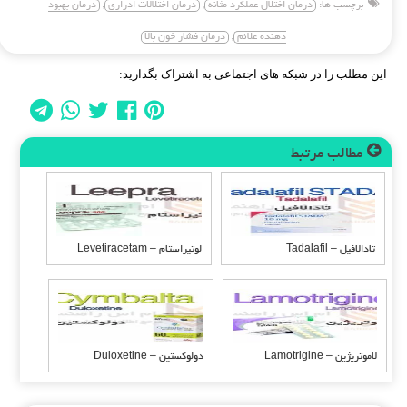
برچسب ها:
درمان اختلال عملکرد مثانه
,
درمان اختلالات ادراری
,
درمان بهبود
دهنده علائم
,
درمان فشار خون بالا
این مطلب را در شبکه های اجتماعی به اشتراک بگذارید:
مطالب مرتبط
تادالافیل – Tadalafil
لوتیراستام – Levetiracetam
لاموتریژین – Lamotrigine
دولوکستین – Duloxetine