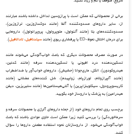
شروع، متوقف یا کم و زیاد نکنید.
برخی از محصولاتی که ممکن است با پرازوسین تداخل داشته باشند عبارتند
از: سایر داروهای مسدودکننده آلفا (مانند دوکسازوزین، ترازوزین)،
مسدودکننده‌های بتا (مانند آتنولول، متوپرولول، پروپرانولول)، داروهایی
برای درمان اختلال نعوظ-ED یا پرفشاری ریوی (مانند
سیلدنافیل
،
تادالافیل
).
در صورت مصرف محصولات دیگری که باعث خواب‌آلودگی می‌شوند مانند
تسکین‌دهنده درد افیونی یا تسکین‌دهنده سرفه (مانند کدئین،
هیدروکودون)، الکل، ماری‌جوانا (حشیش)، داروهای خواب‌آور یا ضداضطراب
(مانند آلپرازولام، لورازپام، زولپیدم)، شل کننده‌های عضلانی (مانند
کاریسوپرودول
، سیکلوبنزاپرین) یا آنتی‌هیستامین‌ها (مانند ستیریزین، دیفن
هیدرامین) به پزشک یا داروساز خود بگویید.
برچسب روی تمام داروهای خود (از جمله داروهای آلرژی یا محصولات سرفه و
سرماخوردگی) را بررسی کنید زیرا ممکن است حاوی موادی باشند که باعث
خواب‌آلودگی می‌شود. از داروسازتان نحوه استفاده مطمئن داروها را سؤال
کنید.