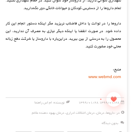
نگهداری سؤالی دارید، از داروساز خود سؤال کنید. در حمام نگهداری نکنید.
تمام داروها را از دسترس کودکان و حیوانات خانگی دور نگه‌دارید.
داروها را در توالت یا داخل فاضلاب نریزید مگر اینکه دستور انجام این کار
داده شود. در صورت انقضا یا اینکه دیگر نیازی به مصرف آن ندارید، این
محصول را به درستی از بین ببرید. دراین‌باره با داروساز یا شرکت دفع زباله
محلی خود مشورت کنید.
منبع:
www.webmd.com
0
۱۳۹۹/۰۱/۲۸ ۱۳۹۹/۰۱/۲۸
نویسنده: ام اس راهنما
در:
داروها
،
درمان
،
درمان اختلالات ادراری
،
درمان بهبود دهنده علائم
بدون دیدگاه