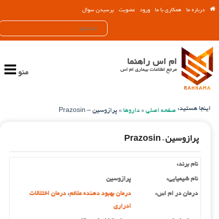
درباره ما
همکاری با ما
ورود
عضویت
پرسیدن سوال
ام اس راهنما
مرجع اطلاعات بیماری ام اس
منو
اینجا هستید:
صفحه اصلی
»
داروها
»
پرازوسین – Prazosin
پرازوسین – Prazosin
نام برند:
نام شیمیایی:
پرازوسین
درمان در ام اس:
درمان بهبود دهنده علائم
،
درمان اختلالات
ادراری