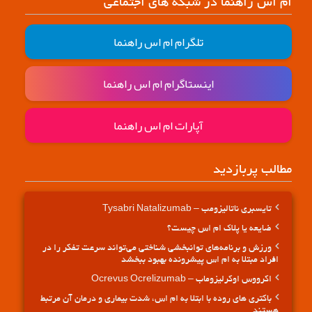
ام اس راهنما در شبکه های اجتماعی
تلگرام ام اس راهنما
اینستاگرام ام اس راهنما
آپارات ام اس راهنما
مطالب پربازدید
تایسبری ناتالیزومب – Tysabri Natalizumab
ضایعه یا پلاک ام اس چیست؟
ورزش و برنامه‌های توانبخشی شناختی می‌تواند سرعت تفکر را در
افراد مبتلا به ام اس پیشرونده بهبود ببخشد
اکرووس اوکرلیزوماب – Ocrevus Ocrelizumab
باکتری های روده با ابتلا به ام اس، شدت بیماری و درمان آن مرتبط
هستند