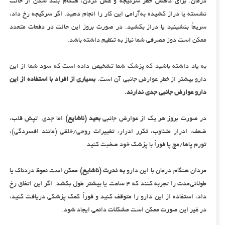
درمان. برای کاهش خطر سرگیجه و غش کردن، هنگام بلند شدن از حالت
نشسته یا دراز کشیده به‌آرامی این کار را انجام دهید. اگر سرگیجه رخ داد،
سریعاً بنشینید یا دراز بکشید. در صورت بروز این حالت در دفعات متعدد
ممکن است دوز مصرفی شما نیاز به تنظیم داشته باشد.
به یاد داشته باشید که پزشک شما تشخیص داده است که سود شما از این
دارو بیشتر از خطر عوارض جانبی آن است.
بسیاری از افراد با استفاده از این
دارو عوارض جانبی جدی ندارند.
در صورت بروز هر یک از عوارض جانبی
بعید (ناشایع)
اما جدی تپش قلب،
ضعف، ادرار متناوب، تکرر ادرار، تغییرات روحی/خلقی (مانند افسردگی)،
تورم پاها/مچ پا فوراً با پزشک خود صخبت کنید.
مردان هنگام درمان با این دارو
به ندرت (ناشایع)
ممکن است نعوظ دردناک یا
طولانی‌مدت را تجربه کنند که ۴ ساعت یا بیشتر طول بکشد. اگر این اتفاق رخ
داد، استفاده از این دارو را متوقف کنید و فوراً کمک پزشکی دریافت کنید،
در غیر این صورت ممکن است مشکلات دائمی ایجاد شود.