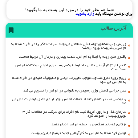
شما هم نظر خود را درمورد این پست به ما بگویید!
برای نوشتن دیدگاه باید
وارد بشوید
.
آخرین مطالب
ورزش و برنامه‌های توانبخشی شناختی می‌تواند سرعت تفکر را در افراد مبتلا به
ام اس پیشرونده بهبود ببخشد
باکتری های روده با ابتلا به ام اس، شدت بیماری و درمان آن مرتبط هستند
نتایج فاز ۳ کارآزمایی نشان داد اوبلیتوکسی مب برای انواع عودکننده ام اس
مفید است
رژیم روزه داری متناوب موجب تغییرات ایمنی و متابولیک مفیدی در افراد مبتلا
به ام اس می شود
عمل جراحی کاهش وزن رسیدن به ناتوانی در ام اس را تسریع می کند
ریتوکسی مب در کاهش تعداد حملات ام اس بهتر از دی متیل فومارات عمل می
کند
سازمان غذا و داروی آمریکا ثبت نام افراد برای شرکت در مطالعات فاز ۳
تولبروتینیب را متوقف کرد
۶ کاری که باید هنگام بروز حمله ام اس انجام دهید
اولین فرد مبتلا به ام اس به کارآزمایی جدید ترمیم میلین پیوست