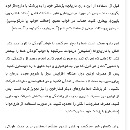
قبل از استفاده از این دارو، تاریخچه پزشکی خود را به پزشک یا داروساز خود
بگویید، به‌خصوص در مورد بیماری‌هایی نظیر مشکلات قلبی (مانند فشارخون
پایین)، بیماری کلیه، حملات در خواب عمیق (حملات خواب یا نارکولپسی)،
سرطان پروستات، برخی از مشکلات چشم (آب‌مروارید، گلوکوم یا آب‌سیاه).
این دارو ممکن است شما را دچار سرگیجه یا خواب‌آلودگی یا تاری دید کند.
الکل یا ماری‌جوانا (حشیش) می‌تواند سرگیجه یا خواب‌آلودگی شما را بیشتر
کند. تا زمانی که نمی توانید به صورت ایمن کاری انجام دهید از رانندگی، کار
با ماشین‌آلات و هر کاری که نیاز به هوشیاری و دید دقیق دارد خودداری کنید.
پس از مصرف اولین دوز، هنگام افزایش دوز یا شروع مجدد درمان با
پرازوسین، به مدت ۲۴ ساعت رانندگی نکنید و در فعالیت‌های خطرناک شرکت
نکنید . اگر پزشک شما داروهای دیگر فشارخون را نیز تجویز کرده است، پس
از اولین دوز مصرف داروی جدید، از رانندگی و فعالیت‌های خطرناک خودداری
کنید. مصرف مشروبات الکلی را محدود کنید. در صورت استفاده از ماری‌جوانا
(حشیش) با پزشک خود مشورت کنید.
برای کاهش خطر سرگیجه و غش کردن هنگام ایستادن برای مدت طولانی