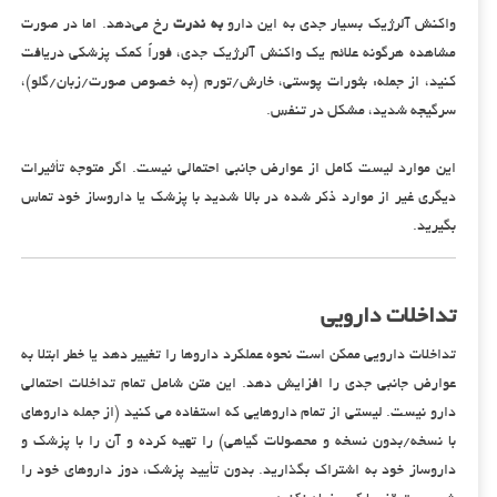
واکنش آلرژیک بسیار جدی به این دارو
به ندرت
رخ می‌دهد. اما در صورت
مشاهده هرگونه علائم یک واکنش آلرژیک جدی، فوراً کمک پزشکی دریافت
کنید، از جمله: بثورات پوستی، خارش/تورم (به خصوص صورت/زبان/گلو)،
سرگیجه شدید، مشکل در تنفس.
این موارد لیست کامل از عوارض جانبی احتمالی نیست. اگر متوجه تأثیرات
دیگری غیر از موارد ذکر شده در بالا شدید با پزشک یا داروساز خود تماس
بگیرید.
تداخلات دارویی
تداخلات دارویی ممکن است نحوه عملکرد داروها را تغییر دهد یا خطر ابتلا به
عوارض جانبی جدی را افزایش دهد. این متن شامل تمام تداخلات احتمالی
دارو نیست. لیستی از تمام داروهایی که استفاده می کنید (از جمله داروهای
با نسخه/بدون نسخه و محصولات گیاهی) را تهیه کرده و آن را با پزشک و
داروساز خود به اشتراک بگذارید. بدون تأیید پزشک، دوز داروهای خود را