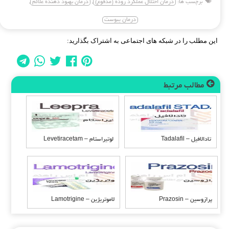
برچسب ها:
درمان اختلال عملکرد روده (مدفوع)
,
درمان بهبود دهنده علائم
,
درمان یبوست
این مطلب را در شبکه های اجتماعی به اشتراک بگذارید:
مطالب مرتبط
تادالافیل – Tadalafil
لوتیراستام – Levetiracetam
پرازوسین – Prazosin
لاموتریژین – Lamotrigine