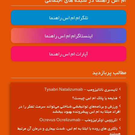
ام اس راهنما در شبکه های اجتماعی
تلگرام ام اس راهنما
اینستاگرام ام اس راهنما
آپارات ام اس راهنما
مطالب پربازدید
تایسبری ناتالیزومب – Tysabri Natalizumab
ضایعه یا پلاک ام اس چیست؟
ورزش و برنامه‌های توانبخشی شناختی می‌تواند سرعت تفکر را در
افراد مبتلا به ام اس پیشرونده بهبود ببخشد
اکرووس اوکرلیزوماب – Ocrevus Ocrelizumab
باکتری های روده با ابتلا به ام اس، شدت بیماری و درمان آن مرتبط
هستند