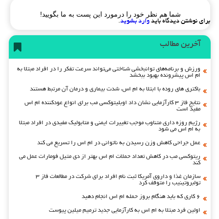
شما هم نظر خود را درمورد این پست به ما بگویید!
برای نوشتن دیدگاه باید
وارد بشوید
.
آخرین مطالب
ورزش و برنامه‌های توانبخشی شناختی می‌تواند سرعت تفکر را در افراد مبتلا به
ام اس پیشرونده بهبود ببخشد
باکتری های روده با ابتلا به ام اس، شدت بیماری و درمان آن مرتبط هستند
نتایج فاز ۳ کارآزمایی نشان داد اوبلیتوکسی مب برای انواع عودکننده ام اس
مفید است
رژیم روزه داری متناوب موجب تغییرات ایمنی و متابولیک مفیدی در افراد مبتلا
به ام اس می شود
عمل جراحی کاهش وزن رسیدن به ناتوانی در ام اس را تسریع می کند
ریتوکسی مب در کاهش تعداد حملات ام اس بهتر از دی متیل فومارات عمل می
کند
سازمان غذا و داروی آمریکا ثبت نام افراد برای شرکت در مطالعات فاز ۳
تولبروتینیب را متوقف کرد
۶ کاری که باید هنگام بروز حمله ام اس انجام دهید
اولین فرد مبتلا به ام اس به کارآزمایی جدید ترمیم میلین پیوست