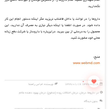
حمام نگهداری نکنید. تمام داروها را از دسترس کودکان و حیوانات خانگی دور
نگه‌دارید.
داروها را در توالت یا داخل فاضلاب نریزید مگر اینکه دستور انجام این کار
داده شود. در صورت انقضا یا اینکه دیگر نیازی به مصرف آن ندارید، این
محصول را به درستی از بین ببرید. دراین‌باره با داروساز یا شرکت دفع زباله
محلی خود مشورت کنید.
منبع:
www.webmd.com
0
۱۳۹۹/۰۱/۱۶ ۱۳۹۹/۰۱/۱۶
نویسنده: ام اس راهنما
در:
داروها
،
درمان
،
درمان اختلالات روده (مدفوع)
،
درمان بهبود دهنده علائم
بدون دیدگاه