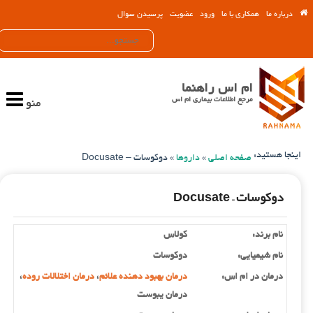
درباره ما
همکاری با ما
ورود
عضویت
پرسیدن سوال
ام اس راهنما
مرجع اطلاعات بیماری ام اس
منو
اینجا هستید:
صفحه اصلی
»
داروها
»
دوکوسات – Docusate
دوکوسات – Docusate
نام برند:
کولاس
نام شیمیایی:
دوکوسات
درمان در ام اس:
درمان بهبود دهنده علائم
،
درمان اختلالات روده
،
درمان یبوست